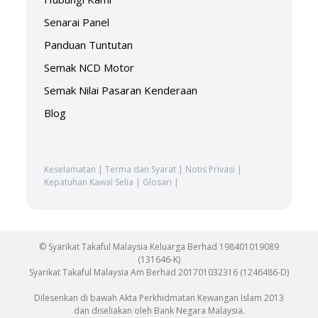
Senarai Panel
Panduan Tuntutan
Semak NCD Motor
Semak Nilai Pasaran Kenderaan
Blog
Keselamatan
|
Terma dan Syarat
|
Notis Privasi
|
Kepatuhan Kawal Selia
|
Glosari
|
© Syarikat Takaful Malaysia Keluarga Berhad 198401019089
(131646-K)
Syarikat Takaful Malaysia Am Berhad 201701032316 (1246486-D)
Dilesenkan di bawah Akta Perkhidmatan Kewangan Islam 2013
dan diseliakan oleh Bank Negara Malaysia.