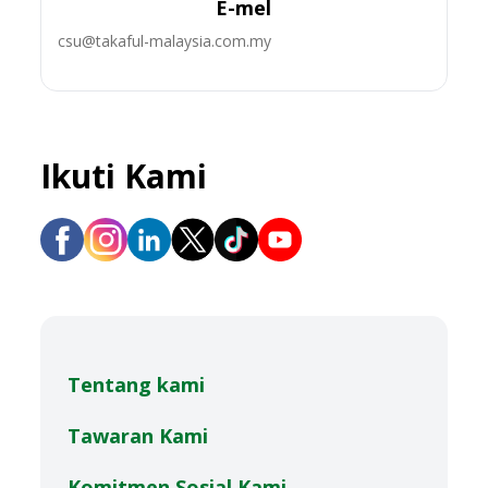
E-mel
& Lesen Memandu yang sah (Jika
tidak sama dengan pemilik);
csu@takaful-malaysia.com.my
Salinan Kad Pendaftaran
Kenderaan/Sijil Pemilikan
Kenderaan (VOC);
Gambar dekat / Gambar jelas
kenderaan yang rosak (untuk
Tuntutan Penilaian Kenderaan
Ikuti Kami
Dalam Talian)
Empat (4) gambar sebelum
pembaikan, dari empat (4) sudut
berbeza (untuk Tuntutan Penilaian
Kenderaan Dalam Talian
Apakah had tuntutan yang boleh
saya buat di bawah Tuntutan
Penilaian Kenderaan Dalam Talian
atau Di Lokasi?
Anda boleh menuntut sehingga jumlah
maksimum RM 3,000.00 kasar.
Tentang kami
Saya tidak pasti sama ada
kenderaan saya boleh dipandu
Tawaran Kami
selepas kemalangan. Apa yang
perlu saya lakukan?
Penilaian Kenderaan Dalam Talian atau
Komitmen Sosial Kami