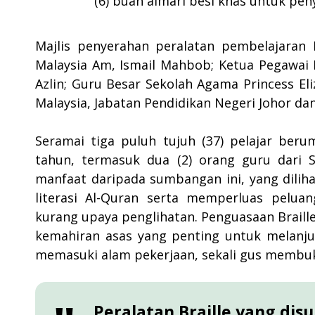
(6) buah almari besi khas untuk pe
Majlis penyerahan peralatan pembelajaran Br
Malaysia Am, Ismail Mahbob; Ketua Pegawai P
Azlin; Guru Besar Sekolah Agama Princess Eliz
Malaysia, Jabatan Pendidikan Negeri Johor da
Seramai tiga puluh tujuh (37) pelajar beru
tahun, termasuk dua (2) orang guru dari 
manfaat daripada sumbangan ini, yang dilih
literasi Al-Quran serta memperluas peluan
kurang upaya penglihatan. Penguasaan Braill
kemahiran asas yang penting untuk melanjut
memasuki alam pekerjaan, sekali gus membuka
Peralatan Braille yang di