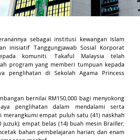
ranannya sebagai institusi kewangan Islam
n inisiatif Tanggungjawab Sosial Korporat
ada komuniti. Takaful Malaysia telah
ebuah program yang memberi tumpuan kepada
ya penglihatan di Sekolah Agama Princess
umbangan bernilai RM150,000 bagi menyokong
paya penglihatan dalam mendalami serta
 merangkumi empat puluh satu (41) naskhah
 juzuk); empat belas (14) buah mesin Brailler;
ncetak bahan pembelajaran harian; dan enam